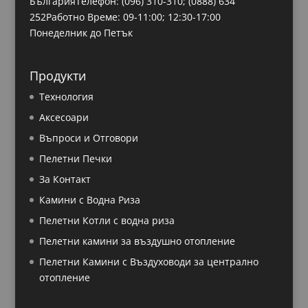
БългарияТелефон: (096) 310-310;
(0888) 634
252
Работно Време: 09-11:00; 12:30-17:00
Понеделник до Петък
Продукти
Технология
Аксесоари
Въпроси и Отговори
Пелетни Печки
За Контакт
Камини с Водна Риза
Пелетни Котли с водна риза
Пелетни камини за въздушно отопление
Пелетни Камини с Въздуховоди за централно
отопление