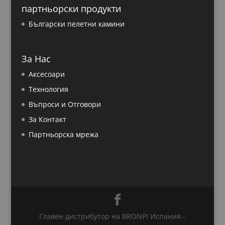
партньорски продукти
Български пелетни камини
За Нас
Аксесоари
Технология
Въпроси и Отговори
За Контакт
Партньорска мрежа
Главен дистрибутор на BRONPI Испания -