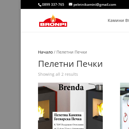
0899 337-765
peletnikamini@gmail.com
Камини В
Начало
/ Пелетни Печки
Пелетни Печки
Showing all 2 results