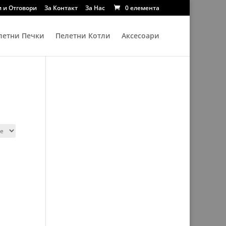
 и Отговори
За Контакт
За Нас
0 елемента
летни Печки
Пелетни Котли
Аксесоари