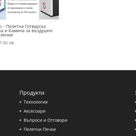
 – Пелетна Готварска
ка и Камина за въздушно
пление
7.00
лв.
Продукти
Технология
Аксесоари
Въпроси и Отговори
Пелетни Печки