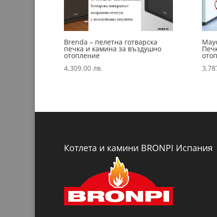
Brenda – пелетна готварска
Mayo
печка и камина за въздушно
Печ
отопление
ото
4,309.00
лв.
3,78
Котлета и камини BRONPI Испания