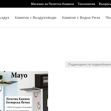
Магазин за Пелетни Камини
Технология
Въпроси
ъздух
Камини с Въздуховоди
Камини с Водна Риза
Пе